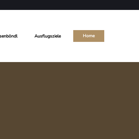
Home
senböndl
Ausflugsziele