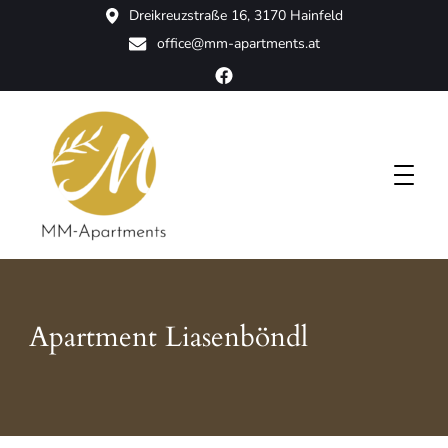
Dreikreuzstraße 16, 3170 Hainfeld
office@mm-apartments.at
das Haus voller Wohlfühlen
MM-Apartments
Apartment Liasenböndl